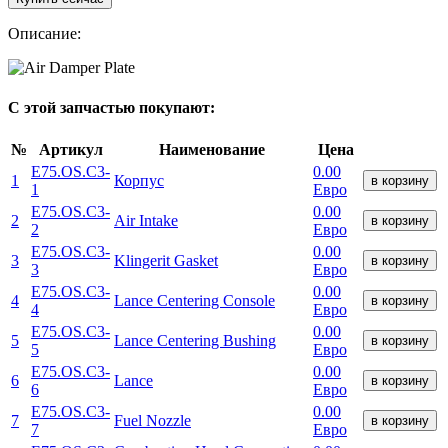
Описание:
С этой запчастью покупают:
№
Артикул
Наименование
Цена
E75.OS.C3-
0.00
1
Корпус
в корзину
1
Евро
E75.OS.C3-
0.00
2
Air Intake
в корзину
2
Евро
E75.OS.C3-
0.00
3
Klingerit Gasket
в корзину
3
Евро
E75.OS.C3-
0.00
4
Lance Centering Console
в корзину
4
Евро
E75.OS.C3-
0.00
5
Lance Centering Bushing
в корзину
5
Евро
E75.OS.C3-
0.00
6
Lance
в корзину
6
Евро
E75.OS.C3-
0.00
7
Fuel Nozzle
в корзину
7
Евро