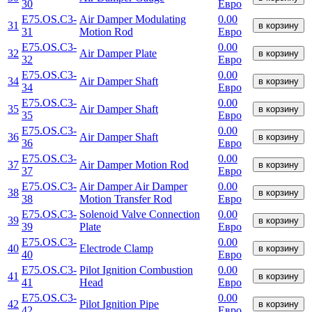
30
Евро
E75.OS.C3-
Air Damper Modulating
0.00
31
в корзину
31
Motion Rod
Евро
E75.OS.C3-
0.00
32
Air Damper Plate
в корзину
32
Евро
E75.OS.C3-
0.00
34
Air Damper Shaft
в корзину
34
Евро
E75.OS.C3-
0.00
35
Air Damper Shaft
в корзину
35
Евро
E75.OS.C3-
0.00
36
Air Damper Shaft
в корзину
36
Евро
E75.OS.C3-
0.00
37
Air Damper Motion Rod
в корзину
37
Евро
E75.OS.C3-
Air Damper Air Damper
0.00
38
в корзину
38
Motion Transfer Rod
Евро
E75.OS.C3-
Solenoid Valve Connection
0.00
39
в корзину
39
Plate
Евро
E75.OS.C3-
0.00
40
Electrode Clamp
в корзину
40
Евро
E75.OS.C3-
Pilot Ignition Combustion
0.00
41
в корзину
41
Head
Евро
E75.OS.C3-
0.00
42
Pilot Ignition Pipe
в корзину
42
Евро