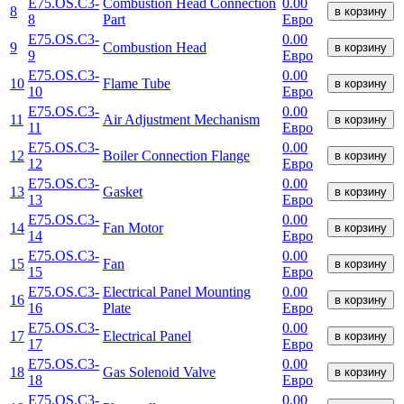
E75.OS.C3-
Combustion Head Connection
0.00
8
в корзину
8
Part
Евро
E75.OS.C3-
0.00
9
Combustion Head
в корзину
9
Евро
E75.OS.C3-
0.00
10
Flame Tube
в корзину
10
Евро
E75.OS.C3-
0.00
11
Air Adjustment Mechanism
в корзину
11
Евро
E75.OS.C3-
0.00
12
Boiler Connection Flange
в корзину
12
Евро
E75.OS.C3-
0.00
13
Gasket
в корзину
13
Евро
E75.OS.C3-
0.00
14
Fan Motor
в корзину
14
Евро
E75.OS.C3-
0.00
15
Fan
в корзину
15
Евро
E75.OS.C3-
Electrical Panel Mounting
0.00
16
в корзину
16
Plate
Евро
E75.OS.C3-
0.00
17
Electrical Panel
в корзину
17
Евро
E75.OS.C3-
0.00
18
Gas Solenoid Valve
в корзину
18
Евро
E75.OS.C3-
0.00