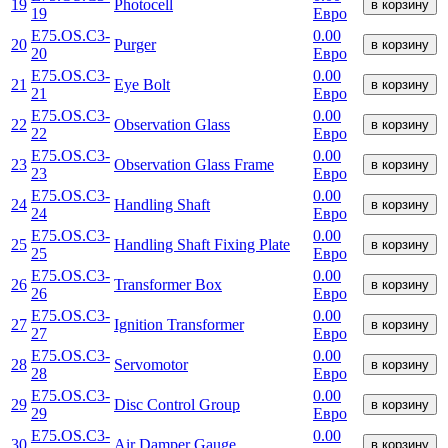
19
Photocell
в корзину
19
Евро
E75.OS.C3-
0.00
20
Purger
в корзину
20
Евро
E75.OS.C3-
0.00
21
Eye Bolt
в корзину
21
Евро
E75.OS.C3-
0.00
22
Observation Glass
в корзину
22
Евро
E75.OS.C3-
0.00
23
Observation Glass Frame
в корзину
23
Евро
E75.OS.C3-
0.00
24
Handling Shaft
в корзину
24
Евро
E75.OS.C3-
0.00
25
Handling Shaft Fixing Plate
в корзину
25
Евро
E75.OS.C3-
0.00
26
Transformer Box
в корзину
26
Евро
E75.OS.C3-
0.00
27
Ignition Transformer
в корзину
27
Евро
E75.OS.C3-
0.00
28
Servomotor
в корзину
28
Евро
E75.OS.C3-
0.00
29
Disc Control Group
в корзину
29
Евро
E75.OS.C3-
0.00
30
Air Damper Gauge
в корзину