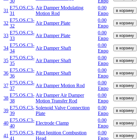
30
Евро
E75.OS.C3-
Air Damper Modulating
0.00
31
в корзину
31
Motion Rod
Евро
E75.OS.C3-
0.00
32
Air Damper Plate
в корзину
32
Евро
E75.OS.C3-
0.00
33
Air Damper Plate
в корзину
33
Евро
E75.OS.C3-
0.00
34
Air Damper Shaft
в корзину
34
Евро
E75.OS.C3-
0.00
35
Air Damper Shaft
в корзину
35
Евро
E75.OS.C3-
0.00
36
Air Damper Shaft
в корзину
36
Евро
E75.OS.C3-
0.00
37
Air Damper Motion Rod
в корзину
37
Евро
E75.OS.C3-
Air Damper Air Damper
0.00
38
в корзину
38
Motion Transfer Rod
Евро
E75.OS.C3-
Solenoid Valve Connection
0.00
39
в корзину
39
Plate
Евро
E75.OS.C3-
0.00
40
Electrode Clamp
в корзину
40
Евро
E75.OS.C3-
Pilot Ignition Combustion
0.00
41
в корзину
41
Head
Евро