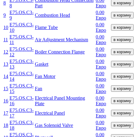
E75.OS.C3-
Combustion Head Connection
0.00
8
в корзину
8
Part
Евро
E75.OS.C3-
0.00
9
Combustion Head
в корзину
9
Евро
E75.OS.C3-
0.00
10
Flame Tube
в корзину
10
Евро
E75.OS.C3-
0.00
11
Air Adjustment Mechanism
в корзину
11
Евро
E75.OS.C3-
0.00
12
Boiler Connection Flange
в корзину
12
Евро
E75.OS.C3-
0.00
13
Gasket
в корзину
13
Евро
E75.OS.C3-
0.00
14
Fan Motor
в корзину
14
Евро
E75.OS.C3-
0.00
15
Fan
в корзину
15
Евро
E75.OS.C3-
Electrical Panel Mounting
0.00
16
в корзину
16
Plate
Евро
E75.OS.C3-
0.00
17
Electrical Panel
в корзину
17
Евро
E75.OS.C3-
0.00
18
Gas Solenoid Valve
в корзину
18
Евро
E75.OS.C3-
0.00