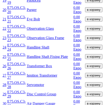
19
Photocell
в корзину
19
Евро
E75.OS.C3-
0.00
20
Purger
в корзину
20
Евро
E75.OS.C3-
0.00
21
Eye Bolt
в корзину
21
Евро
E75.OS.C3-
0.00
22
Observation Glass
в корзину
22
Евро
E75.OS.C3-
0.00
23
Observation Glass Frame
в корзину
23
Евро
E75.OS.C3-
0.00
24
Handling Shaft
в корзину
24
Евро
E75.OS.C3-
0.00
25
Handling Shaft Fixing Plate
в корзину
25
Евро
E75.OS.C3-
0.00
26
Transformer Box
в корзину
26
Евро
E75.OS.C3-
0.00
27
Ignition Transformer
в корзину
27
Евро
E75.OS.C3-
0.00
28
Servomotor
в корзину
28
Евро
E75.OS.C3-
0.00
29
Disc Control Group
в корзину
29
Евро
E75.OS.C3-
0.00
30
Air Damper Gauge
в корзину