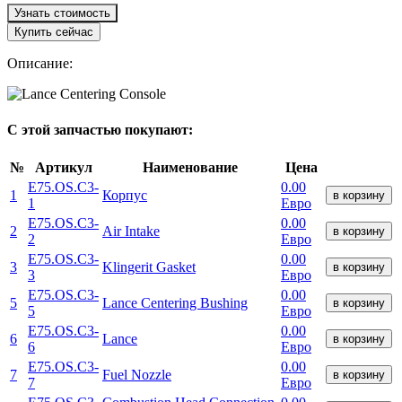
Узнать стоимость
Купить сейчас
Описание:
С этой запчастью покупают:
№
Артикул
Наименование
Цена
E75.OS.C3-
0.00
1
Корпус
в корзину
1
Евро
E75.OS.C3-
0.00
2
Air Intake
в корзину
2
Евро
E75.OS.C3-
0.00
3
Klingerit Gasket
в корзину
3
Евро
E75.OS.C3-
0.00
5
Lance Centering Bushing
в корзину
5
Евро
E75.OS.C3-
0.00
6
Lance
в корзину
6
Евро
E75.OS.C3-
0.00
7
Fuel Nozzle
в корзину
7
Евро