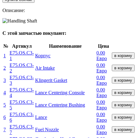
Описание:
С этой запчастью покупают:
№
Артикул
Наименование
Цена
E75.OS.C3-
0.00
1
Корпус
в корзину
1
Евро
E75.OS.C3-
0.00
2
Air Intake
в корзину
2
Евро
E75.OS.C3-
0.00
3
Klingerit Gasket
в корзину
3
Евро
E75.OS.C3-
0.00
4
Lance Centering Console
в корзину
4
Евро
E75.OS.C3-
0.00
5
Lance Centering Bushing
в корзину
5
Евро
E75.OS.C3-
0.00
6
Lance
в корзину
6
Евро
E75.OS.C3-
0.00
7
Fuel Nozzle
в корзину
7
Евро