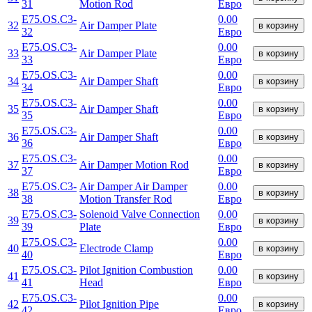
31
Motion Rod
Евро
E75.OS.C3-
0.00
32
Air Damper Plate
в корзину
32
Евро
E75.OS.C3-
0.00
33
Air Damper Plate
в корзину
33
Евро
E75.OS.C3-
0.00
34
Air Damper Shaft
в корзину
34
Евро
E75.OS.C3-
0.00
35
Air Damper Shaft
в корзину
35
Евро
E75.OS.C3-
0.00
36
Air Damper Shaft
в корзину
36
Евро
E75.OS.C3-
0.00
37
Air Damper Motion Rod
в корзину
37
Евро
E75.OS.C3-
Air Damper Air Damper
0.00
38
в корзину
38
Motion Transfer Rod
Евро
E75.OS.C3-
Solenoid Valve Connection
0.00
39
в корзину
39
Plate
Евро
E75.OS.C3-
0.00
40
Electrode Clamp
в корзину
40
Евро
E75.OS.C3-
Pilot Ignition Combustion
0.00
41
в корзину
41
Head
Евро
E75.OS.C3-
0.00
42
Pilot Ignition Pipe
в корзину
42
Евро