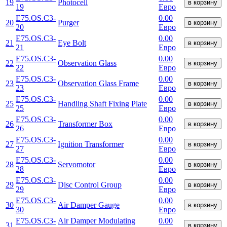
19
Photocell
в корзину
19
Евро
E75.OS.C3-
0.00
20
Purger
в корзину
20
Евро
E75.OS.C3-
0.00
21
Eye Bolt
в корзину
21
Евро
E75.OS.C3-
0.00
22
Observation Glass
в корзину
22
Евро
E75.OS.C3-
0.00
23
Observation Glass Frame
в корзину
23
Евро
E75.OS.C3-
0.00
25
Handling Shaft Fixing Plate
в корзину
25
Евро
E75.OS.C3-
0.00
26
Transformer Box
в корзину
26
Евро
E75.OS.C3-
0.00
27
Ignition Transformer
в корзину
27
Евро
E75.OS.C3-
0.00
28
Servomotor
в корзину
28
Евро
E75.OS.C3-
0.00
29
Disc Control Group
в корзину
29
Евро
E75.OS.C3-
0.00
30
Air Damper Gauge
в корзину
30
Евро
E75.OS.C3-
Air Damper Modulating
0.00
31
в корзину