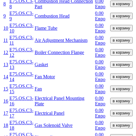
E75.OS.C3-
Combustion Head Connection
0.00
8
в корзину
8
Part
Евро
E75.OS.C3-
0.00
9
Combustion Head
в корзину
9
Евро
E75.OS.C3-
0.00
10
Flame Tube
в корзину
10
Евро
E75.OS.C3-
0.00
11
Air Adjustment Mechanism
в корзину
11
Евро
E75.OS.C3-
0.00
12
Boiler Connection Flange
в корзину
12
Евро
E75.OS.C3-
0.00
13
Gasket
в корзину
13
Евро
E75.OS.C3-
0.00
14
Fan Motor
в корзину
14
Евро
E75.OS.C3-
0.00
15
Fan
в корзину
15
Евро
E75.OS.C3-
Electrical Panel Mounting
0.00
16
в корзину
16
Plate
Евро
E75.OS.C3-
0.00
17
Electrical Panel
в корзину
17
Евро
E75.OS.C3-
0.00
18
Gas Solenoid Valve
в корзину
18
Евро
E75.OS.C3-
0.00