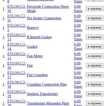
9
Евро
E55.OS.C2-
Electrode Connection Sheet
0.00
1
в корзину
10
Metal
Евро
E55.OS.C2-
0.00
1
Pot Heater Connection
в корзину
11
Евро
E55.OS.C2-
0.00
1
Корпус
в корзину
1
Евро
E55.OS.C2-
0.00
1
Klingerit Gasket
в корзину
13
Евро
E55.OS.C2-
0.00
1
Gasket
в корзину
14
Евро
E55.OS.C2-
0.00
1
Fan Motor
в корзину
15
Евро
E55.OS.C2-
0.00
1
Fan
в корзину
16
Евро
E55.OS.C2-
0.00
1
Fan Coupling
в корзину
17
Евро
E55.OS.C2-
0.00
1
Coupling Connection Pipe
в корзину
18
Евро
E55.OS.C2-
0.00
1
Ignition Transformer
в корзину
19
Евро
E55.OS.C2-
0.00
1
Transformer Mounting Plate
в корзину
20
Евро