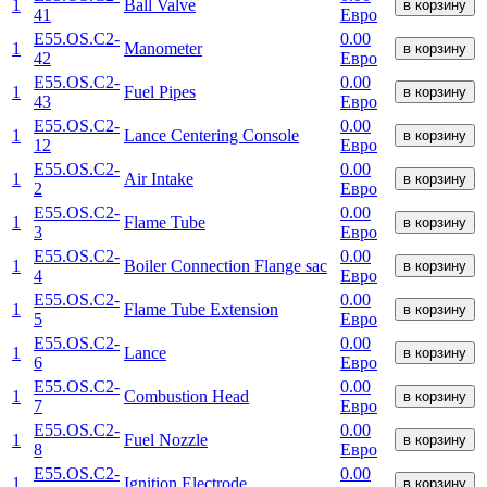
1
Ball Valve
в корзину
41
Евро
E55.OS.C2-
0.00
1
Manometer
в корзину
42
Евро
E55.OS.C2-
0.00
1
Fuel Pipes
в корзину
43
Евро
E55.OS.C2-
0.00
1
Lance Centering Console
в корзину
12
Евро
E55.OS.C2-
0.00
1
Air Intake
в корзину
2
Евро
E55.OS.C2-
0.00
1
Flame Tube
в корзину
3
Евро
E55.OS.C2-
0.00
1
Boiler Connection Flange sac
в корзину
4
Евро
E55.OS.C2-
0.00
1
Flame Tube Extension
в корзину
5
Евро
E55.OS.C2-
0.00
1
Lance
в корзину
6
Евро
E55.OS.C2-
0.00
1
Combustion Head
в корзину
7
Евро
E55.OS.C2-
0.00
1
Fuel Nozzle
в корзину
8
Евро
E55.OS.C2-
0.00
1
Ignition Electrode
в корзину