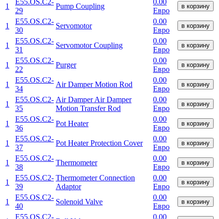
E55.OS.C2-
0.00
1
Pump Coupling
в корзину
29
Евро
E55.OS.C2-
0.00
1
Servomotor
в корзину
30
Евро
E55.OS.C2-
0.00
1
Servomotor Coupling
в корзину
31
Евро
E55.OS.C2-
0.00
1
Purger
в корзину
22
Евро
E55.OS.C2-
0.00
1
Air Damper Motion Rod
в корзину
34
Евро
E55.OS.C2-
Air Damper Air Damper
0.00
1
в корзину
35
Motion Transfer Rod
Евро
E55.OS.C2-
0.00
1
Pot Heater
в корзину
36
Евро
E55.OS.C2-
0.00
1
Pot Heater Protection Cover
в корзину
37
Евро
E55.OS.C2-
0.00
1
Thermometer
в корзину
38
Евро
E55.OS.C2-
Thermometer Connection
0.00
1
в корзину
39
Adaptor
Евро
E55.OS.C2-
0.00
1
Solenoid Valve
в корзину
40
Евро
E55.OS.C2-
0.00