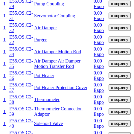
E55.OS.C2-
0.00
1
Pump Coupling
в корзину
29
Евро
E55.OS.C2-
0.00
1
Servomotor Coupling
в корзину
31
Евро
E55.OS.C2-
0.00
1
Air Damper
в корзину
32
Евро
E55.OS.C2-
0.00
1
Purger
в корзину
22
Евро
E55.OS.C2-
0.00
1
Air Damper Motion Rod
в корзину
34
Евро
E55.OS.C2-
Air Damper Air Damper
0.00
1
в корзину
35
Motion Transfer Rod
Евро
E55.OS.C2-
0.00
1
Pot Heater
в корзину
36
Евро
E55.OS.C2-
0.00
1
Pot Heater Protection Cover
в корзину
37
Евро
E55.OS.C2-
0.00
1
Thermometer
в корзину
38
Евро
E55.OS.C2-
Thermometer Connection
0.00
1
в корзину
39
Adaptor
Евро
E55.OS.C2-
0.00
1
Solenoid Valve
в корзину
40
Евро
E55.OS.C2-
0.00