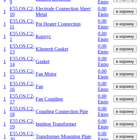
9
Евро
E55.OS.C2-
Electrode Connection Sheet
0.00
1
в корзину
10
Metal
Евро
E55.OS.C2-
0.00
1
Pot Heater Connection
в корзину
11
Евро
E55.OS.C2-
0.00
1
Корпус
в корзину
1
Евро
E55.OS.C2-
0.00
1
Klingerit Gasket
в корзину
13
Евро
E55.OS.C2-
0.00
1
Gasket
в корзину
14
Евро
E55.OS.C2-
0.00
1
Fan Motor
в корзину
15
Евро
E55.OS.C2-
0.00
1
Fan
в корзину
16
Евро
E55.OS.C2-
0.00
1
Fan Coupling
в корзину
17
Евро
E55.OS.C2-
0.00
1
Coupling Connection Pipe
в корзину
18
Евро
E55.OS.C2-
0.00
1
Ignition Transformer
в корзину
19
Евро
E55.OS.C2-
0.00
1
Transformer Mounting Plate
в корзину
20
Евро