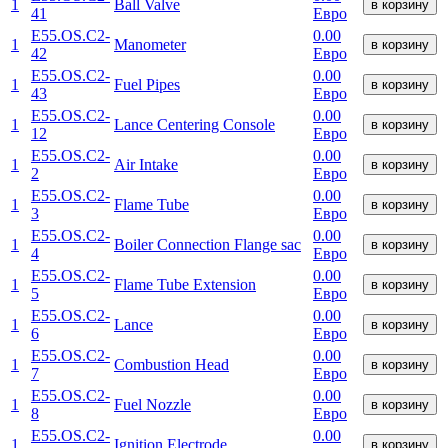
1
Ball Valve
в корзину
41
Евро
E55.OS.C2-
0.00
1
Manometer
в корзину
42
Евро
E55.OS.C2-
0.00
1
Fuel Pipes
в корзину
43
Евро
E55.OS.C2-
0.00
1
Lance Centering Console
в корзину
12
Евро
E55.OS.C2-
0.00
1
Air Intake
в корзину
2
Евро
E55.OS.C2-
0.00
1
Flame Tube
в корзину
3
Евро
E55.OS.C2-
0.00
1
Boiler Connection Flange sac
в корзину
4
Евро
E55.OS.C2-
0.00
1
Flame Tube Extension
в корзину
5
Евро
E55.OS.C2-
0.00
1
Lance
в корзину
6
Евро
E55.OS.C2-
0.00
1
Combustion Head
в корзину
7
Евро
E55.OS.C2-
0.00
1
Fuel Nozzle
в корзину
8
Евро
E55.OS.C2-
0.00
1
Ignition Electrode
в корзину