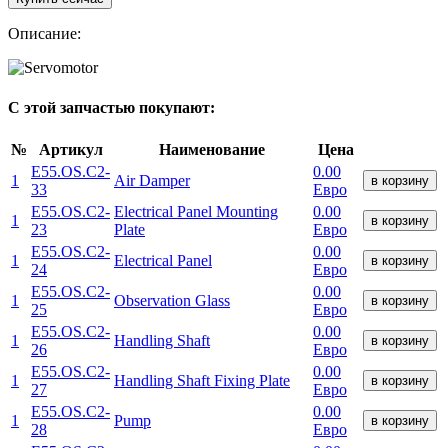
Описание:
С этой запчастью покупают:
№
Артикул
Наименование
Цена
E55.OS.C2-
0.00
1
Air Damper
в корзину
33
Евро
E55.OS.C2-
Electrical Panel Mounting
0.00
1
в корзину
23
Plate
Евро
E55.OS.C2-
0.00
1
Electrical Panel
в корзину
24
Евро
E55.OS.C2-
0.00
1
Observation Glass
в корзину
25
Евро
E55.OS.C2-
0.00
1
Handling Shaft
в корзину
26
Евро
E55.OS.C2-
0.00
1
Handling Shaft Fixing Plate
в корзину
27
Евро
E55.OS.C2-
0.00
1
Pump
в корзину
28
Евро