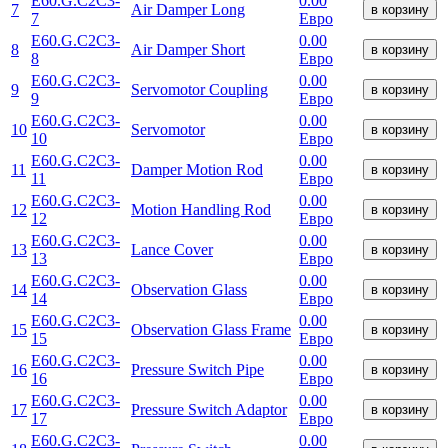
E60.G.C2C3-
0.00
7
Air Damper Long
в корзину
7
Евро
E60.G.C2C3-
0.00
8
Air Damper Short
в корзину
8
Евро
E60.G.C2C3-
0.00
9
Servomotor Coupling
в корзину
9
Евро
E60.G.C2C3-
0.00
10
Servomotor
в корзину
10
Евро
E60.G.C2C3-
0.00
11
Damper Motion Rod
в корзину
11
Евро
E60.G.C2C3-
0.00
12
Motion Handling Rod
в корзину
12
Евро
E60.G.C2C3-
0.00
13
Lance Cover
в корзину
13
Евро
E60.G.C2C3-
0.00
14
Observation Glass
в корзину
14
Евро
E60.G.C2C3-
0.00
15
Observation Glass Frame
в корзину
15
Евро
E60.G.C2C3-
0.00
16
Pressure Switch Pipe
в корзину
16
Евро
E60.G.C2C3-
0.00
17
Pressure Switch Adaptor
в корзину
17
Евро
E60.G.C2C3-
0.00