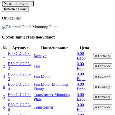
Узнать стоимость
Купить сейчас
Описание:
С этой запчастью покупают:
№
Артикул
Наименование
Цена
E60.G.C2C3-
0.00
1
Корпус
в корзину
1
Евро
E60.G.C2C3-
0.00
2
Fan
в корзину
2
Евро
E60.G.C2C3-
0.00
3
Fan Motor
в корзину
3
Евро
E60.G.C2C3-
Fan Motor Mounting
0.00
4
в корзину
4
Flange
Евро
E60.G.C2C3-
Transformer Mounting
0.00
5
в корзину
5
Plate
Евро
E60.G.C2C3-
0.00
6
Transformer
в корзину
6
Евро