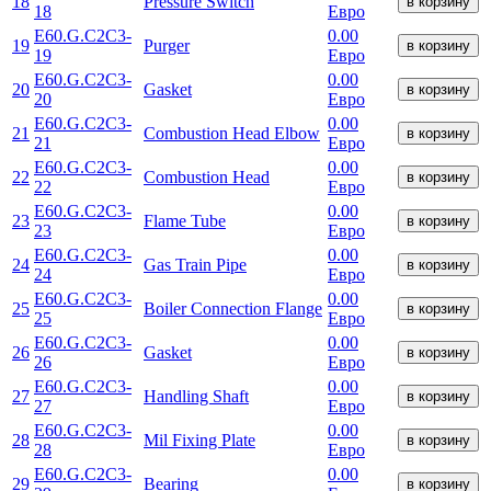
18
Pressure Switch
в корзину
18
Евро
E60.G.C2C3-
0.00
19
Purger
в корзину
19
Евро
E60.G.C2C3-
0.00
20
Gasket
в корзину
20
Евро
E60.G.C2C3-
0.00
21
Combustion Head Elbow
в корзину
21
Евро
E60.G.C2C3-
0.00
22
Combustion Head
в корзину
22
Евро
E60.G.C2C3-
0.00
23
Flame Tube
в корзину
23
Евро
E60.G.C2C3-
0.00
24
Gas Train Pipe
в корзину
24
Евро
E60.G.C2C3-
0.00
25
Boiler Connection Flange
в корзину
25
Евро
E60.G.C2C3-
0.00
26
Gasket
в корзину
26
Евро
E60.G.C2C3-
0.00
27
Handling Shaft
в корзину
27
Евро
E60.G.C2C3-
0.00
28
Mil Fixing Plate
в корзину
28
Евро
E60.G.C2C3-
0.00
29
Bearing
в корзину