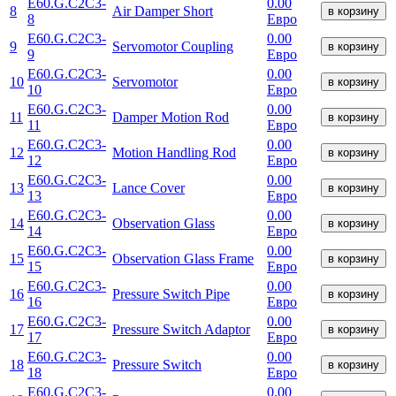
E60.G.C2C3-
0.00
8
Air Damper Short
в корзину
8
Евро
E60.G.C2C3-
0.00
9
Servomotor Coupling
в корзину
9
Евро
E60.G.C2C3-
0.00
10
Servomotor
в корзину
10
Евро
E60.G.C2C3-
0.00
11
Damper Motion Rod
в корзину
11
Евро
E60.G.C2C3-
0.00
12
Motion Handling Rod
в корзину
12
Евро
E60.G.C2C3-
0.00
13
Lance Cover
в корзину
13
Евро
E60.G.C2C3-
0.00
14
Observation Glass
в корзину
14
Евро
E60.G.C2C3-
0.00
15
Observation Glass Frame
в корзину
15
Евро
E60.G.C2C3-
0.00
16
Pressure Switch Pipe
в корзину
16
Евро
E60.G.C2C3-
0.00
17
Pressure Switch Adaptor
в корзину
17
Евро
E60.G.C2C3-
0.00
18
Pressure Switch
в корзину
18
Евро
E60.G.C2C3-
0.00