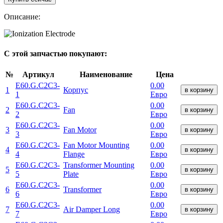
Описание:
С этой запчастью покупают:
№
Артикул
Наименование
Цена
E60.G.C2C3-
0.00
1
Корпус
в корзину
1
Евро
E60.G.C2C3-
0.00
2
Fan
в корзину
2
Евро
E60.G.C2C3-
0.00
3
Fan Motor
в корзину
3
Евро
E60.G.C2C3-
Fan Motor Mounting
0.00
4
в корзину
4
Flange
Евро
E60.G.C2C3-
Transformer Mounting
0.00
5
в корзину
5
Plate
Евро
E60.G.C2C3-
0.00
6
Transformer
в корзину
6
Евро
E60.G.C2C3-
0.00
7
Air Damper Long
в корзину
7
Евро