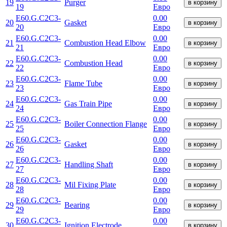
19
Purger
в корзину
19
Евро
E60.G.C2C3-
0.00
20
Gasket
в корзину
20
Евро
E60.G.C2C3-
0.00
21
Combustion Head Elbow
в корзину
21
Евро
E60.G.C2C3-
0.00
22
Combustion Head
в корзину
22
Евро
E60.G.C2C3-
0.00
23
Flame Tube
в корзину
23
Евро
E60.G.C2C3-
0.00
24
Gas Train Pipe
в корзину
24
Евро
E60.G.C2C3-
0.00
25
Boiler Connection Flange
в корзину
25
Евро
E60.G.C2C3-
0.00
26
Gasket
в корзину
26
Евро
E60.G.C2C3-
0.00
27
Handling Shaft
в корзину
27
Евро
E60.G.C2C3-
0.00
28
Mil Fixing Plate
в корзину
28
Евро
E60.G.C2C3-
0.00
29
Bearing
в корзину
29
Евро
E60.G.C2C3-
0.00
30
Ignition Electrode
в корзину