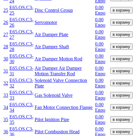
24
Евро
E65.OS.C3-
0.00
25
Disc Control Group
в корзину
25
Евро
E65.OS.C3-
0.00
26
Servomotor
в корзину
26
Евро
E65.OS.C3-
0.00
27
Air Damper Plate
в корзину
27
Евро
E65.OS.C3-
0.00
28
Air Damper Shaft
в корзину
28
Евро
E65.OS.C3-
0.00
30
Air Damper Motion Rod
в корзину
30
Евро
E65.OS.C3-
Air Damper Air Damper
0.00
31
в корзину
31
Motion Transfer Rod
Евро
E65.OS.C3-
Solenoid Valve Connection
0.00
32
в корзину
32
Plate
Евро
E65.OS.C3-
0.00
33
Gas Solenoid Valve
в корзину
33
Евро
E65.OS.C3-
0.00
34
Fan Motor Connection Flange
в корзину
34
Евро
E65.OS.C3-
0.00
35
Pilot Ignition Pipe
в корзину
35
Евро
E65.OS.C3-
0.00
36
Pilot Combustion Head
в корзину
36
Евро