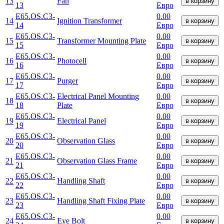
13
Fan
в корзину
13
Евро
E65.OS.C3-
0.00
14
Ignition Transformer
в корзину
14
Евро
E65.OS.C3-
0.00
15
Transformer Mounting Plate
в корзину
15
Евро
E65.OS.C3-
0.00
16
Photocell
в корзину
16
Евро
E65.OS.C3-
0.00
17
Purger
в корзину
17
Евро
E65.OS.C3-
Electrical Panel Mounting
0.00
18
в корзину
18
Plate
Евро
E65.OS.C3-
0.00
19
Electrical Panel
в корзину
19
Евро
E65.OS.C3-
0.00
20
Observation Glass
в корзину
20
Евро
E65.OS.C3-
0.00
21
Observation Glass Frame
в корзину
21
Евро
E65.OS.C3-
0.00
22
Handling Shaft
в корзину
22
Евро
E65.OS.C3-
0.00
23
Handling Shaft Fixing Plate
в корзину
23
Евро
E65.OS.C3-
0.00
24
Eye Bolt
в корзину