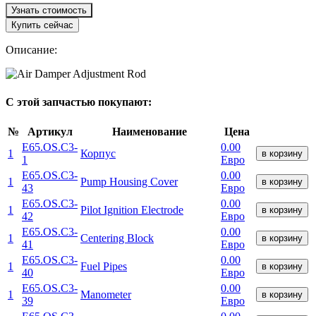
Узнать стоимость
Купить сейчас
Описание:
С этой запчастью покупают:
№
Артикул
Наименование
Цена
E65.OS.C3-
0.00
1
Корпус
в корзину
1
Евро
E65.OS.C3-
0.00
1
Pump Housing Cover
в корзину
43
Евро
E65.OS.C3-
0.00
1
Pilot Ignition Electrode
в корзину
42
Евро
E65.OS.C3-
0.00
1
Centering Block
в корзину
41
Евро
E65.OS.C3-
0.00
1
Fuel Pipes
в корзину
40
Евро
E65.OS.C3-
0.00
1
Manometer
в корзину
39
Евро