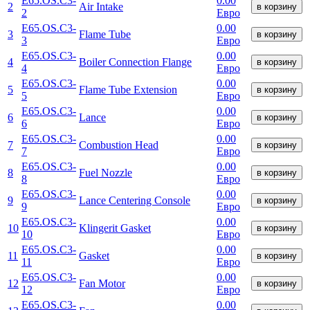
E65.OS.C3-
0.00
2
Air Intake
в корзину
2
Евро
E65.OS.C3-
0.00
3
Flame Tube
в корзину
3
Евро
E65.OS.C3-
0.00
4
Boiler Connection Flange
в корзину
4
Евро
E65.OS.C3-
0.00
5
Flame Tube Extension
в корзину
5
Евро
E65.OS.C3-
0.00
6
Lance
в корзину
6
Евро
E65.OS.C3-
0.00
7
Combustion Head
в корзину
7
Евро
E65.OS.C3-
0.00
8
Fuel Nozzle
в корзину
8
Евро
E65.OS.C3-
0.00
9
Lance Centering Console
в корзину
9
Евро
E65.OS.C3-
0.00
10
Klingerit Gasket
в корзину
10
Евро
E65.OS.C3-
0.00
11
Gasket
в корзину
11
Евро
E65.OS.C3-
0.00
12
Fan Motor
в корзину
12
Евро
E65.OS.C3-
0.00