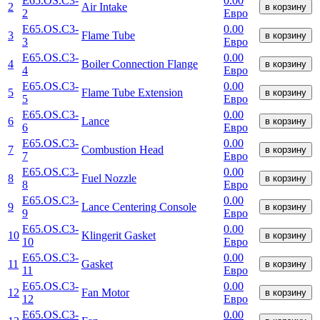
E65.OS.C3-
0.00
2
Air Intake
в корзину
2
Евро
E65.OS.C3-
0.00
3
Flame Tube
в корзину
3
Евро
E65.OS.C3-
0.00
4
Boiler Connection Flange
в корзину
4
Евро
E65.OS.C3-
0.00
5
Flame Tube Extension
в корзину
5
Евро
E65.OS.C3-
0.00
6
Lance
в корзину
6
Евро
E65.OS.C3-
0.00
7
Combustion Head
в корзину
7
Евро
E65.OS.C3-
0.00
8
Fuel Nozzle
в корзину
8
Евро
E65.OS.C3-
0.00
9
Lance Centering Console
в корзину
9
Евро
E65.OS.C3-
0.00
10
Klingerit Gasket
в корзину
10
Евро
E65.OS.C3-
0.00
11
Gasket
в корзину
11
Евро
E65.OS.C3-
0.00
12
Fan Motor
в корзину
12
Евро
E65.OS.C3-
0.00