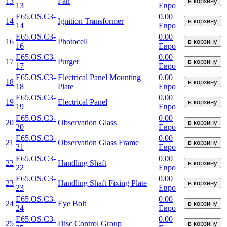
13
Fan
в корзину
13
Евро
E65.OS.C3-
0.00
14
Ignition Transformer
в корзину
14
Евро
E65.OS.C3-
0.00
16
Photocell
в корзину
16
Евро
E65.OS.C3-
0.00
17
Purger
в корзину
17
Евро
E65.OS.C3-
Electrical Panel Mounting
0.00
18
в корзину
18
Plate
Евро
E65.OS.C3-
0.00
19
Electrical Panel
в корзину
19
Евро
E65.OS.C3-
0.00
20
Observation Glass
в корзину
20
Евро
E65.OS.C3-
0.00
21
Observation Glass Frame
в корзину
21
Евро
E65.OS.C3-
0.00
22
Handling Shaft
в корзину
22
Евро
E65.OS.C3-
0.00
23
Handling Shaft Fixing Plate
в корзину
23
Евро
E65.OS.C3-
0.00
24
Eye Bolt
в корзину
24
Евро
E65.OS.C3-
0.00
25
Disc Control Group
в корзину