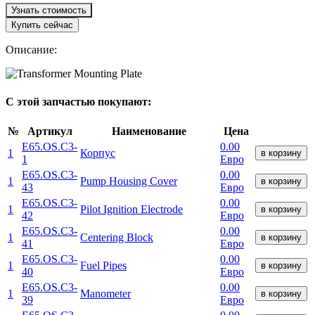
Узнать стоимость
Купить сейчас
Описание:
С этой запчастью покупают:
№
Артикул
Наименование
Цена
E65.OS.C3-
0.00
1
Корпус
в корзину
1
Евро
E65.OS.C3-
0.00
1
Pump Housing Cover
в корзину
43
Евро
E65.OS.C3-
0.00
1
Pilot Ignition Electrode
в корзину
42
Евро
E65.OS.C3-
0.00
1
Centering Block
в корзину
41
Евро
E65.OS.C3-
0.00
1
Fuel Pipes
в корзину
40
Евро
E65.OS.C3-
0.00
1
Manometer
в корзину
39
Евро