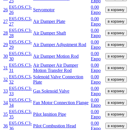
25
Евро
E65.OS.C3-
0.00
26
Servomotor
в корзину
26
Евро
E65.OS.C3-
0.00
27
Air Damper Plate
в корзину
27
Евро
E65.OS.C3-
0.00
28
Air Damper Shaft
в корзину
28
Евро
E65.OS.C3-
0.00
29
Air Damper Adjustment Rod
в корзину
29
Евро
E65.OS.C3-
0.00
30
Air Damper Motion Rod
в корзину
30
Евро
E65.OS.C3-
Air Damper Air Damper
0.00
31
в корзину
31
Motion Transfer Rod
Евро
E65.OS.C3-
Solenoid Valve Connection
0.00
32
в корзину
32
Plate
Евро
E65.OS.C3-
0.00
33
Gas Solenoid Valve
в корзину
33
Евро
E65.OS.C3-
0.00
34
Fan Motor Connection Flange
в корзину
34
Евро
E65.OS.C3-
0.00
35
Pilot Ignition Pipe
в корзину
35
Евро
E65.OS.C3-
0.00
36
Pilot Combustion Head
в корзину
36
Евро