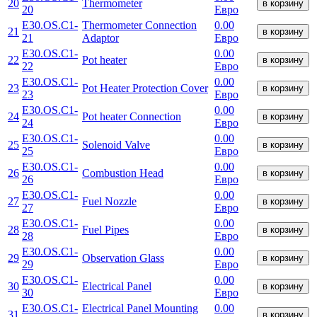
20
Thermometer
в корзину
20
Евро
E30.OS.C1-
Thermometer Connection
0.00
21
в корзину
21
Adaptor
Евро
E30.OS.C1-
0.00
22
Pot heater
в корзину
22
Евро
E30.OS.C1-
0.00
23
Pot Heater Protection Cover
в корзину
23
Евро
E30.OS.C1-
0.00
24
Pot heater Connection
в корзину
24
Евро
E30.OS.C1-
0.00
25
Solenoid Valve
в корзину
25
Евро
E30.OS.C1-
0.00
26
Combustion Head
в корзину
26
Евро
E30.OS.C1-
0.00
27
Fuel Nozzle
в корзину
27
Евро
E30.OS.C1-
0.00
28
Fuel Pipes
в корзину
28
Евро
E30.OS.C1-
0.00
29
Observation Glass
в корзину
29
Евро
E30.OS.C1-
0.00
30
Electrical Panel
в корзину
30
Евро
E30.OS.C1-
Electrical Panel Mounting
0.00
31
в корзину