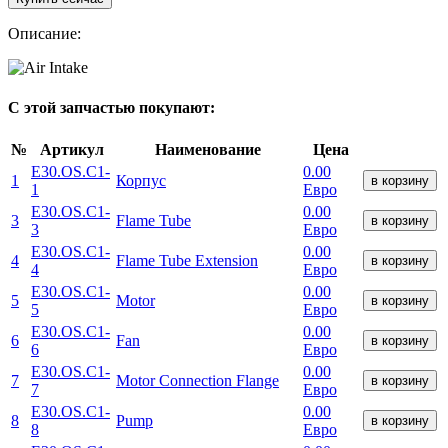
Описание:
С этой запчастью покупают:
№
Артикул
Наименование
Цена
E30.OS.C1-
0.00
1
Корпус
в корзину
1
Евро
E30.OS.C1-
0.00
3
Flame Tube
в корзину
3
Евро
E30.OS.C1-
0.00
4
Flame Tube Extension
в корзину
4
Евро
E30.OS.C1-
0.00
5
Motor
в корзину
5
Евро
E30.OS.C1-
0.00
6
Fan
в корзину
6
Евро
E30.OS.C1-
0.00
7
Motor Connection Flange
в корзину
7
Евро
E30.OS.C1-
0.00
8
Pump
в корзину
8
Евро