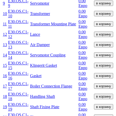
E30.OS.C1-
0.00
9
Servomotor
в корзину
9
Евро
E30.OS.C1-
0.00
10
Transformer
в корзину
10
Евро
E30.OS.C1-
0.00
11
Transformer Mounting Plate
в корзину
11
Евро
E30.OS.C1-
0.00
12
Lance
в корзину
12
Евро
E30.OS.C1-
0.00
13
Air Damper
в корзину
13
Евро
E30.OS.C1-
0.00
14
Servomotor Coupling
в корзину
14
Евро
E30.OS.C1-
0.00
15
Klingerit Gasket
в корзину
15
Евро
E30.OS.C1-
0.00
16
Gasket
в корзину
16
Евро
E30.OS.C1-
0.00
17
Boiler Connection Flange
в корзину
17
Евро
E30.OS.C1-
0.00
18
Handling Shaft
в корзину
18
Евро
E30.OS.C1-
0.00
19
Shaft Fixing Plate
в корзину
19
Евро
E30.OS.C1-
0.00