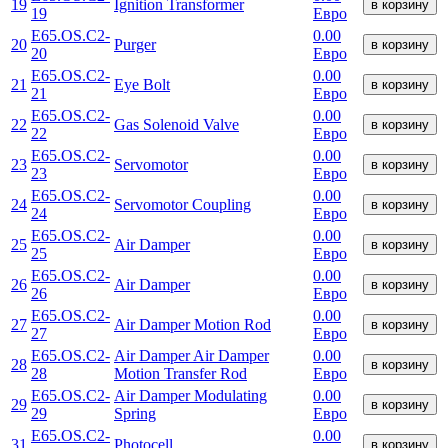
19
Ignition Transformer
в корзину
19
Евро
E65.OS.C2-
0.00
20
Purger
в корзину
20
Евро
E65.OS.C2-
0.00
21
Eye Bolt
в корзину
21
Евро
E65.OS.C2-
0.00
22
Gas Solenoid Valve
в корзину
22
Евро
E65.OS.C2-
0.00
23
Servomotor
в корзину
23
Евро
E65.OS.C2-
0.00
24
Servomotor Coupling
в корзину
24
Евро
E65.OS.C2-
0.00
25
Air Damper
в корзину
25
Евро
E65.OS.C2-
0.00
26
Air Damper
в корзину
26
Евро
E65.OS.C2-
0.00
27
Air Damper Motion Rod
в корзину
27
Евро
E65.OS.C2-
Air Damper Air Damper
0.00
28
в корзину
28
Motion Transfer Rod
Евро
E65.OS.C2-
Air Damper Modulating
0.00
29
в корзину
29
Spring
Евро
E65.OS.C2-
0.00
31
Photocell
в корзину