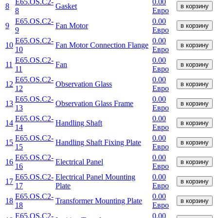
E65.OS.C2-
0.00
8
Gasket
в корзину
8
Евро
E65.OS.C2-
0.00
9
Fan Motor
в корзину
9
Евро
E65.OS.C2-
0.00
10
Fan Motor Connection Flange
в корзину
10
Евро
E65.OS.C2-
0.00
11
Fan
в корзину
11
Евро
E65.OS.C2-
0.00
12
Observation Glass
в корзину
12
Евро
E65.OS.C2-
0.00
13
Observation Glass Frame
в корзину
13
Евро
E65.OS.C2-
0.00
14
Handling Shaft
в корзину
14
Евро
E65.OS.C2-
0.00
15
Handling Shaft Fixing Plate
в корзину
15
Евро
E65.OS.C2-
0.00
16
Electrical Panel
в корзину
16
Евро
E65.OS.C2-
Electrical Panel Mounting
0.00
17
в корзину
17
Plate
Евро
E65.OS.C2-
0.00
18
Transformer Mounting Plate
в корзину
18
Евро
E65.OS.C2-
0.00