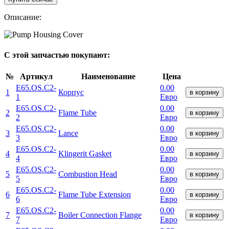
Описание:
С этой запчастью покупают:
№
Артикул
Наименование
Цена
E65.OS.C2-
0.00
1
Корпус
в корзину
1
Евро
E65.OS.C2-
0.00
2
Flame Tube
в корзину
2
Евро
E65.OS.C2-
0.00
3
Lance
в корзину
3
Евро
E65.OS.C2-
0.00
4
Klingerit Gasket
в корзину
4
Евро
E65.OS.C2-
0.00
5
Combustion Head
в корзину
5
Евро
E65.OS.C2-
0.00
6
Flame Tube Extension
в корзину
6
Евро
E65.OS.C2-
0.00
7
Boiler Connection Flange
в корзину
7
Евро