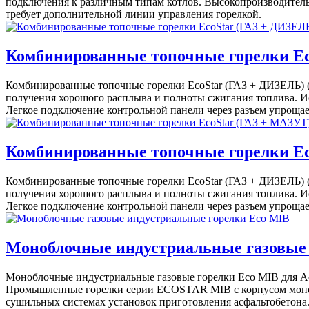
подключения к различным типам котлов. Высокопроизводительн
требует дополнительной линии управления горелкой.
Комбинированные топочные горелки Eco
Комбинированные топочные горелки EcoStar (ГАЗ + ДИЗЕЛЬ) (6
получения хорошого расплыва и полноты сжигания топлива. И
Легкое подключение контрольной панели через разъем упроща
Комбинированные топочные горелки Eco
Комбинированные топочные горелки EcoStar (ГАЗ + ДИЗЕЛЬ) (6
получения хорошого расплыва и полноты сжигания топлива. И
Легкое подключение контрольной панели через разъем упроща
Моноблочные индустриальные газовые г
Моноблочные индустриальные газовые горелки Eco MIB для Асф
Промышленные горелки серии ECOSTAR MIB с корпусом монобл
сушильных системах установок приготовления асфальтобетона