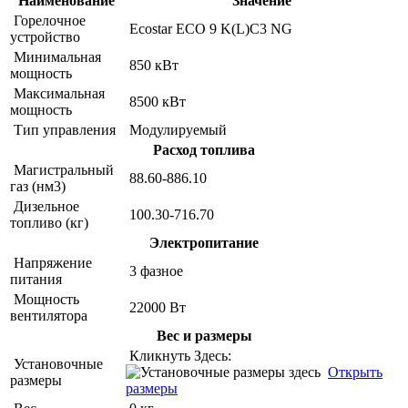
Наименование
Значение
Горелочное
Ecostar ECO 9 K(L)C3 NG
устройство
Минимальная
850 кВт
мощность
Максимальная
8500 кВт
мощность
Тип управления
Модулируемый
Расход топлива
Магистральный
88.60-886.10
газ (нм3)
Дизельное
100.30-716.70
топливо (кг)
Электропитание
Напряжение
3 фазное
питания
Мощность
22000 Вт
вентилятора
Вес и размеры
Кликнуть Здесь:
Установочные
Открыть
размеры
размеры