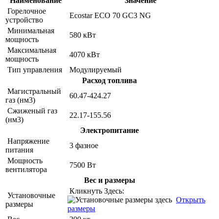
Наименование
Значение
Горелочное
Ecostar ECO 70 GC3 NG
устройство
Минимальная
580 кВт
мощность
Максимальная
4070 кВт
мощность
Тип управления
Модулируемый
Расход топлива
Магистральный
60.47-424.27
газ (нм3)
Сжиженый газ
22.17-155.56
(нм3)
Электропитание
Напряжение
3 фазное
питания
Мощность
7500 Вт
вентилятора
Вес и размеры
Кликнуть Здесь:
Установочные
Открыть
размеры
размеры