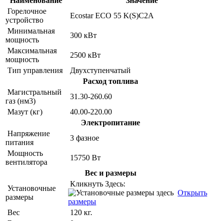
Наименование
Значение
Горелочное
Ecostar ECO 55 K(S)C2A
устройство
Минимальная
300 кВт
мощность
Максимальная
2500 кВт
мощность
Тип управления
Двухступенчатый
Расход топлива
Магистральный
31.30-260.60
газ (нм3)
Мазут (кг)
40.00-220.00
Электропитание
Напряжение
3 фазное
питания
Мощность
15750 Вт
вентилятора
Вес и размеры
Кликнуть Здесь:
Установочные
Открыть
размеры
размеры
Вес
120 кг.