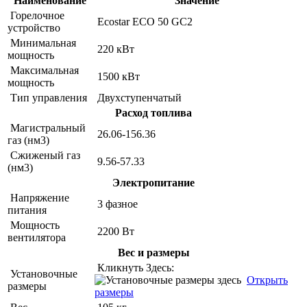
Наименование
Значение
Горелочное
Ecostar ECO 50 GC2
устройство
Минимальная
220 кВт
мощность
Максимальная
1500 кВт
мощность
Тип управления
Двухступенчатый
Расход топлива
Магистральный
26.06-156.36
газ (нм3)
Сжиженый газ
9.56-57.33
(нм3)
Электропитание
Напряжение
3 фазное
питания
Мощность
2200 Вт
вентилятора
Вес и размеры
Кликнуть Здесь:
Установочные
Открыть
размеры
размеры